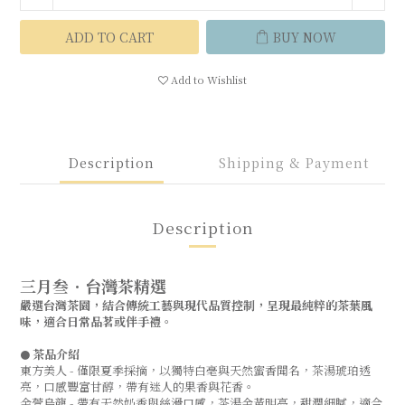
ADD TO CART
BUY NOW
Add to Wishlist
Description
Shipping & Payment
Description
三月叁．台灣茶精選
嚴選台灣茶園，結合傳統工藝與現代品質控制，呈現最純粹的茶葉風
味，適合日常品茗或伴手禮。
茶品介紹
●
東方美人 - 僅限夏季採摘，以獨特白毫與天然蜜香聞名，茶湯琥珀透
亮，口感豐富甘醇，帶有迷人的果香與花香。
金萱烏龍 - 帶有天然奶香與絲滑口感，茶湯金黃明亮，甜潤細膩，適合