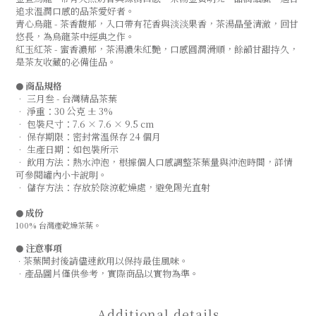
追求溫潤口感的品茶愛好者。
青心烏龍 - 茶香馥郁，入口帶有花香與淡淡果香，茶湯晶瑩清澈，回甘
悠長，為烏龍茶中經典之作。
紅玉紅茶 - 蜜香濃郁，茶湯濃朱紅艷，口感圓潤滑順，餘韻甘甜持久，
是茶友收藏的必備佳品。
商品規格
●
•
三月叁 - 台灣精品茶葉
• 淨重：30 公克 ± 3%
• 包裝尺寸：7.6 × 7.6 × 9.5 cm
• 保存期限：密封常溫保存 24 個月
• 生產日期：如包裝所示
• 飲用方法：熱水沖泡，根據個人口感調整茶葉量與沖泡時間，詳情
可參閱罐內小卡說明。
• 儲存方法：存放於陰涼乾燥處，避免陽光直射
成份
●
100% 台灣產乾燥茶葉。
注意事項
●
茶葉開封後請儘速飲用以保持最佳風味。
•
•產品圖片僅供參考，實際商品以實物為準。
Additional details