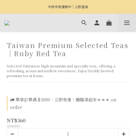
中秋早鳥優惠中｜立即查看
Taiwan Premium Selected Teas
｜Ruby Red Tea
Selected Taiwanese high mountain and specialty teas, offering a 
refreshing aroma and mellow sweetness. Enjoy freshly brewed 
premium tea at home.
🚛 單筆訂單滿 $3000，立即免運！團購湊起來👊👊👊 on
order
NT$360
Quantity