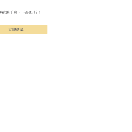
餅乾隨手盒，下殺85折！
立即選購