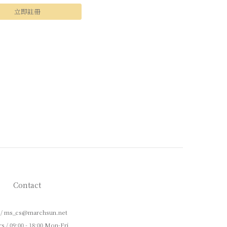
立即註冊
Contact
 / ms_cs@marchsun.net
s / 09:00 - 18:00 Mon-Fri