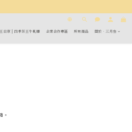
 王日京 | 四季茶王牛軋糖
企業合作專區
所有商品
關於．三月叁
箱。